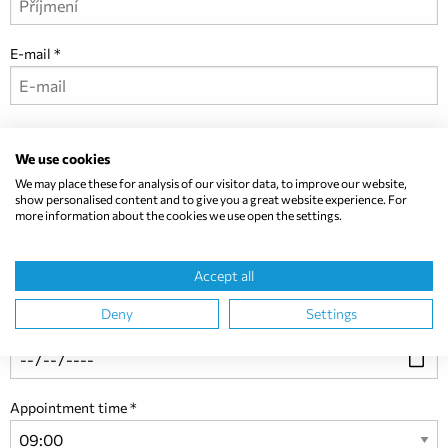
E-mail
O společnosti
We use cookies
We may place these for analysis of our visitor data, to improve our website,
show personalised content and to give you a great website experience. For
Přeji si, abyste mě telefonicky kontaktovali
more information about the cookies we use open the settings.
Telefonní číslo
Accept all
Deny
Settings
Požadovaný termín
Appointment time