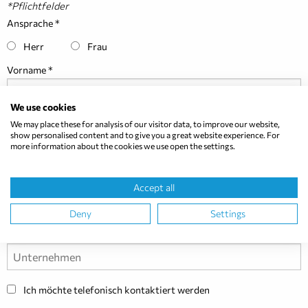
*Pflichtfelder
Ansprache
Herr
Frau
Vorname
We use cookies
We may place these for analysis of our visitor data, to improve our website,
Nachname
show personalised content and to give you a great website experience. For
more information about the cookies we use open the settings.
E-Mail
Accept all
Deny
Settings
Unternehmen
Ich möchte telefonisch kontaktiert werden