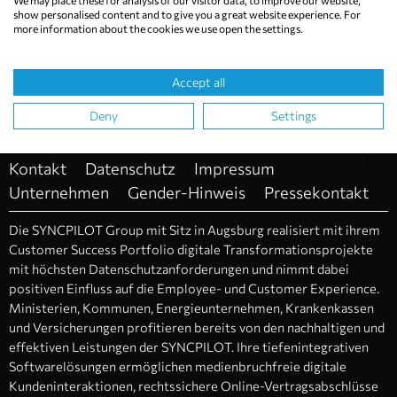
We may place these for analysis of our visitor data, to improve our website,
show personalised content and to give you a great website experience. For
more information about the cookies we use open the settings.
Accept all
Deny
Settings
Kontakt
Datenschutz
Impressum
Unternehmen
Gender-Hinweis
Pressekontakt
Die SYNCPILOT Group mit Sitz in Augsburg realisiert mit ihrem
Customer Success Portfolio digitale Transformationsprojekte
mit höchsten Datenschutzanforderungen und nimmt dabei
positiven Einfluss auf die Employee- und Customer Experience.
Ministerien, Kommunen, Energieunternehmen, Krankenkassen
und Versicherungen profitieren bereits von den nachhaltigen und
effektiven Leistungen der SYNCPILOT. Ihre tiefenintegrativen
Softwarelösungen ermöglichen medienbruchfreie digitale
Kundeninteraktionen, rechtssichere Online-Vertragsabschlüsse