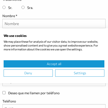
Sr.
Sra.
Nombre
Apellidos
We use cookies
We may place these for analysis of our visitor data, to improve our website,
show personalised content and to give you a great website experience. For
more information about the cookies we use open the settings.
Correo electrónico
Accept all
Deny
Settings
Empresa
Deseo que me llamen por teléfono
Teléfono